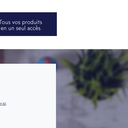
 ici
.