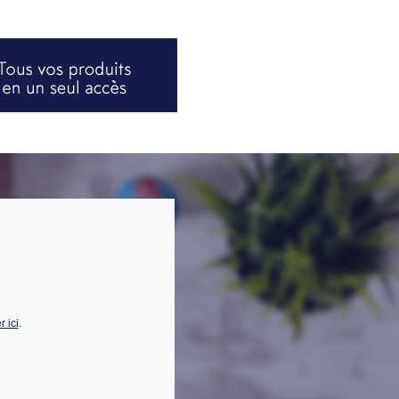
 ici
.