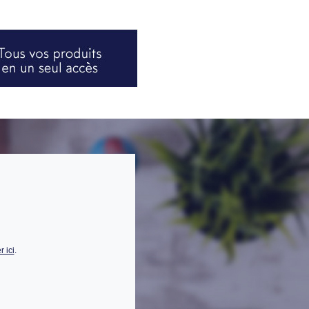
 ici
.