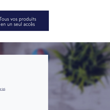
 ici
.